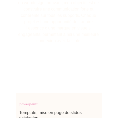
un webdesign innovant, mon objectif est de 
construire une communication forte et 
cohérente sur tous les supports. Chaque 
projet est une opportunité de traduire 
l'essence d'une marque en visuels 
engageants, permettant ainsi une meilleure 
connexion avec la cible.
powerpoint
Template, mise en page de slides 
existantes