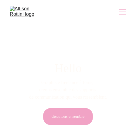
Hello
Graphiste freelance à Paris, 
créons ensemble des supports 
de communication qui vous ressemblent.
discutons ensemble